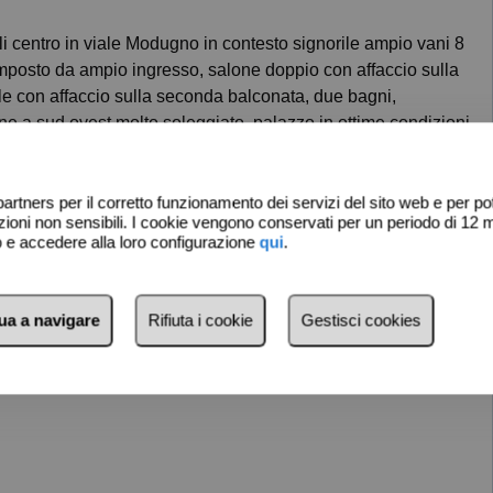
omposto da ampio ingresso, salone doppio con affaccio sulla
ile con affaccio sulla seconda balconata, due bagni,
one a sud ovest molto soleggiato, palazzo in ottime condizioni
ità di acquisto box nello stesso stabile. Columbia Immobiliare
artners per il corretto funzionamento dei servizi del sito web e per pote
ni non sensibili. I cookie vengono conservati per un periodo di 12 m
eb e accedere alla loro configurazione
qui
.
nua a navigare
Rifiuta i cookie
Gestisci cookies