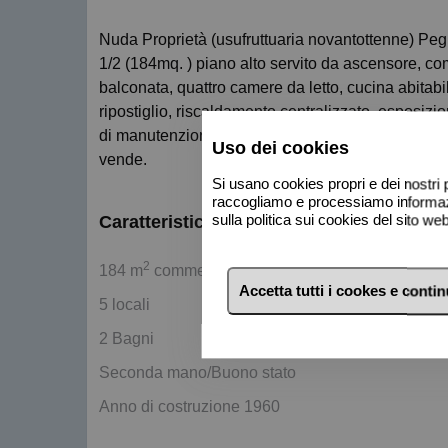
Nuda Proprietà (usufruttuaria novantottenne) Pegli centro in viale Modugno in contesto signorile ampio vani 8
1/2 (184mq. ) piano alto servito da ascensore, c
balconata, quattro camere da letto, cucina abitab
ripostiglio, riscaldamento centralizzato, esposizi
di manutenzione, richiesta euro 358.000. Possibil
Uso dei cookies
vende.
Si usano cookies propri e dei nostri p
raccogliamo e processiamo informazio
sulla politica sui cookies del sito w
Caratteristiche di base
2
184 m
commerciali
Accetta tutti i cookes e conti
5 locali
2 Bagni
Seconda mano/Buono stato
Anno di costruzione 1960