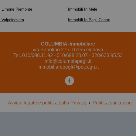
n Limone Piemonte
Immobili In Mele
n Valpolcevera
Immobili In Pegli Centro
COLUMBIA immobiliare
via Sabotino 27 r. 16155 Genova
Tel. 010/698.11.92 - 010/698.28.07 - 328/633.95.53
info@columbiapegli.it
immobiliarepegli@pec.cgn.it
Avviso legale e politica sulla Privacy
/
Politica sui cookie