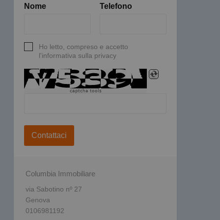
Nome
Telefono
Ho letto, compreso e accetto
l'informativa sulla privacy
captcha tools
Contattaci
Columbia Immobiliare
via Sabotino nº 27
Genova
0106981192