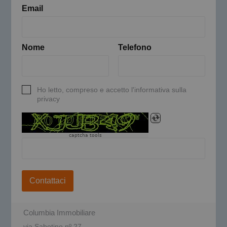
Email
Nome
Telefono
Ho letto, compreso e accetto l'informativa sulla
privacy
captcha tools
Contattaci
Columbia Immobiliare
via Sabotino nº 27